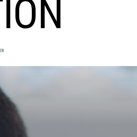
ION
ER