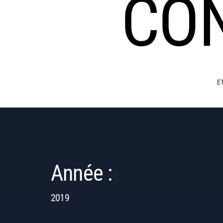
CO
E
Année :
2019