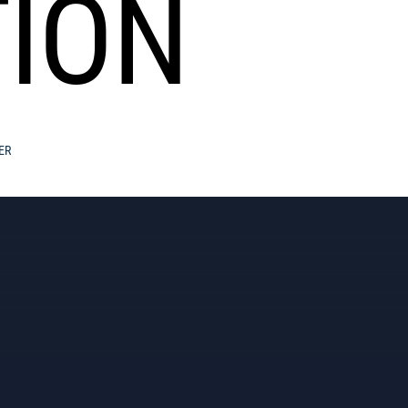
ION
ER